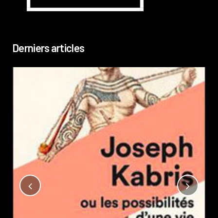
Derniers articles
Not
?
Pub