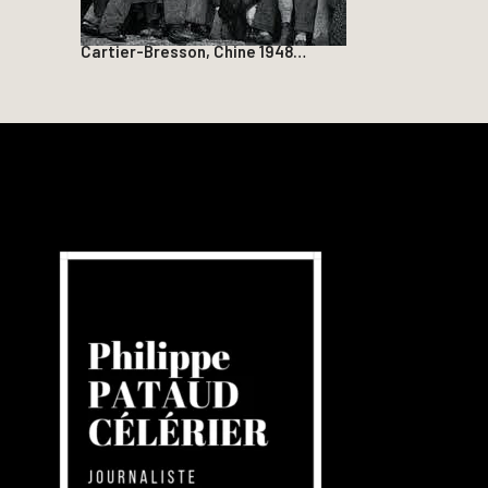
Cartier-Bresson, Chine 1948…