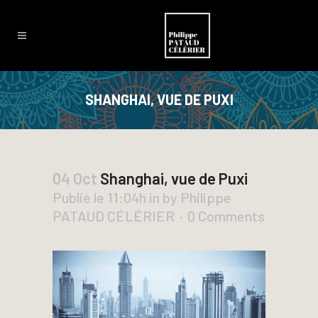
SHANGHAI, VUE DE PUXI
04 Oct
Shanghai, vue de Puxi
Publié le 11:04h
in
by
Philippe
PATAUD CÉLÉRIER
0 Comments