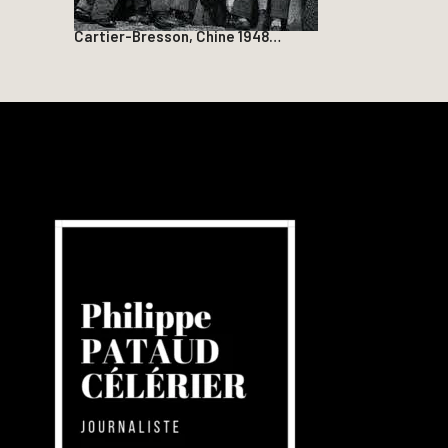
Cartier-Bresson, Chine 1948…