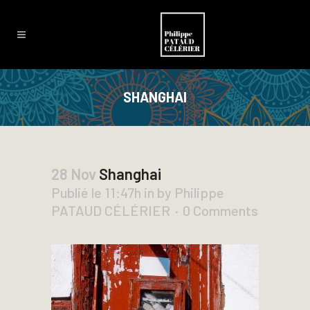
SHANGHAI
28 Nov
Shanghai
Publié le 11:47h
in
by
Philippe
PATAUD CÉLÉRIER
0 Comments