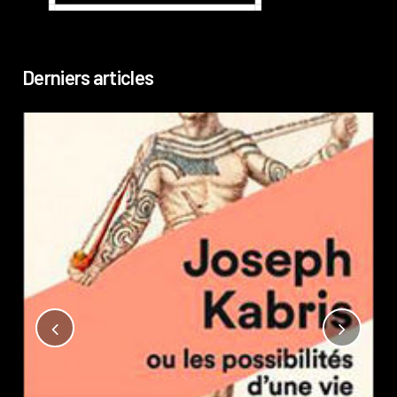
Derniers articles
Not
?
Pub