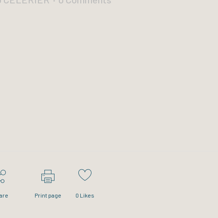
are
Print page
0
Likes