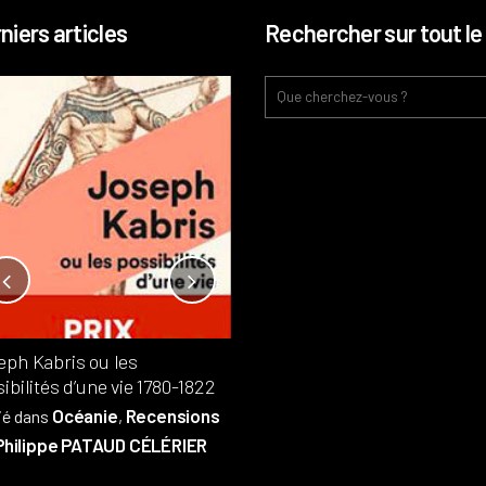
niers articles
Rechercher sur tout le 
Notre-Dame, l’île de la cité, sur
l’autel de la rentabilité ?
Analyses
France
Publié dans
,
,
Patrimoine
par
eph Kabris ou les
Philippe PATAUD CÉLÉRIER
ibilités d’une vie 1780-1822
Océanie
Recensions
ié dans
,
Philippe PATAUD CÉLÉRIER