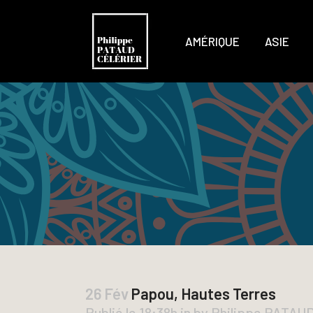
AMÉRIQUE
ASIE
26 Fév
Papou, Hautes Terres
Publié le 18:38h
in
by
Philippe PATAU