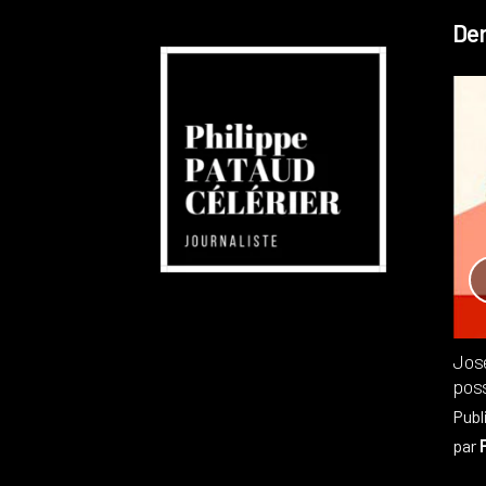
Der
Réchauffement planétaire
Canada
Recensions
Publié dans
,
Philippe PATAUD CÉLÉRIER
par
Jos
poss
Publ
par