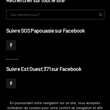
Rechercher sur tout le site
Suivre SOS Papouasie sur Facebook
______
Suivre Est Ouest 371 sur Facebook
En poursuivant votre navigation sur ce site, vous acceptez
l’utilisation de cookies pour votre confort de navigation et afin
© PHILIPPE PATAUD CÉLÉRIER 2019
–
MENTIONS LÉGALES
–
POLITIQUE DE