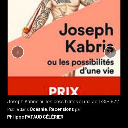
Not
?
Pub
Phi
Joseph Kabris ou les possibilités d’une vie 1780-1822
Océanie
Recensions
Publié dans
,
par
Philippe PATAUD CÉLÉRIER