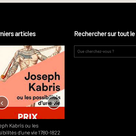
niers articles
Rechercher sur tout le 
Notre-Dame, l’île de la cité, sur
l’autel de la rentabilité ?
Analyses
France
Publié dans
,
,
Patrimoine
par
eph Kabris ou les
Philippe PATAUD CÉLÉRIER
ibilités d’une vie 1780-1822