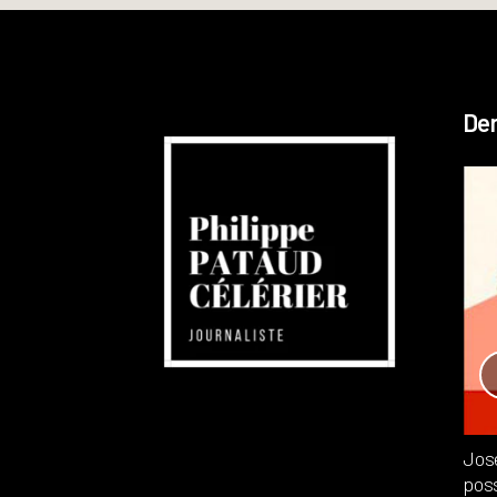
Der
Réchauffement planétaire
Canada
Recensions
Publié dans
,
Philippe PATAUD CÉLÉRIER
par
Jos
poss