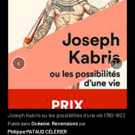
Not
?
Pub
Phi
Joseph Kabris ou les possibilités d’une vie 1780-1822
Océanie
Recensions
Publié dans
,
par
Philippe PATAUD CÉLÉRIER