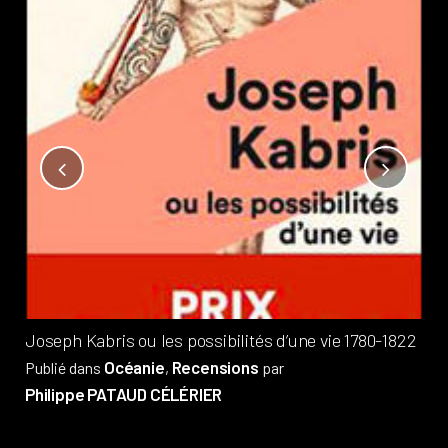
Not
?
Pub
Phi
Joseph Kabris ou les possibilités d’une vie 1780-1822
Océanie
Recensions
Publié dans
,
par
Philippe PATAUD CÉLÉRIER