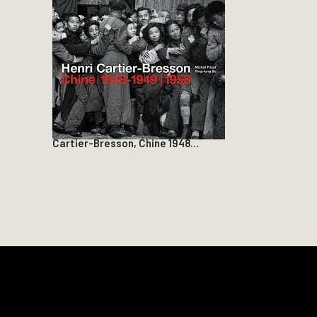
Cartier-Bresson, Chine 1948…