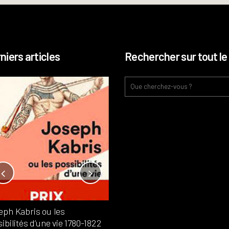
niers articles
Rechercher sur tout le 
Notre-Dame, l’île de la cité, sur
l’autel de la rentabilité ?
Analyses
France
Publié dans
,
,
Patrimoine
par
eph Kabris ou les
Philippe PATAUD CÉLÉRIER
ibilités d’une vie 1780-1822