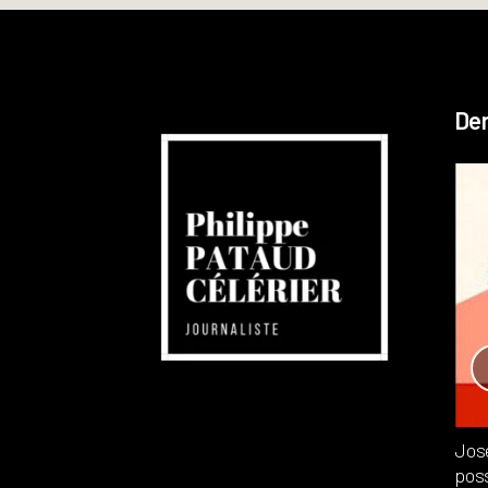
Der
Réchauffement planétaire
Canada
Recensions
Publié dans
,
Philippe PATAUD CÉLÉRIER
par
Jos
poss