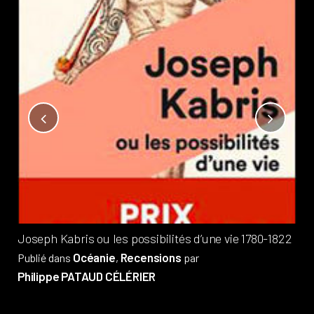
Not
?
Pub
Phi
Joseph Kabris ou les possibilités d’une vie 1780-1822
Océanie
Recensions
Publié dans
,
par
Philippe PATAUD CÉLÉRIER