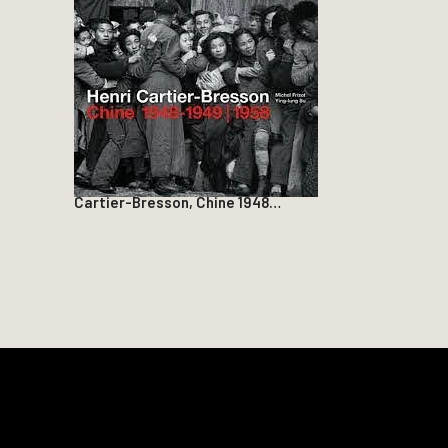
Cartier-Bresson, Chine 1948…