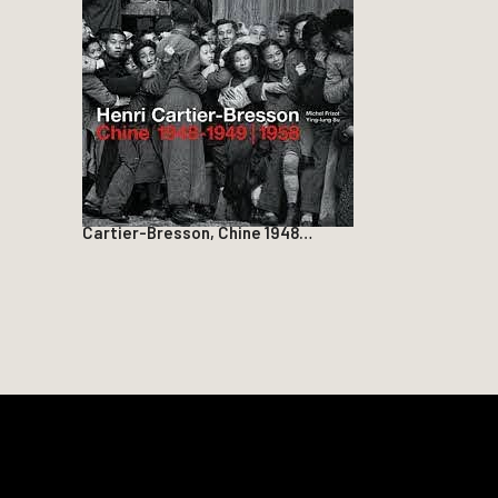
Cartier-Bresson, Chine 1948…