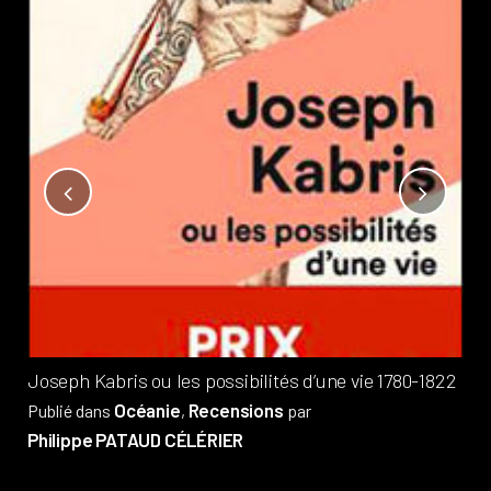
Not
?
Pub
Phi
Joseph Kabris ou les possibilités d’une vie 1780-1822
Océanie
Recensions
Publié dans
,
par
Philippe PATAUD CÉLÉRIER