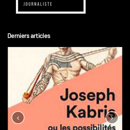
Derniers articles
Not
?