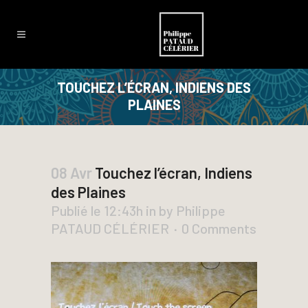
TOUCHEZ L’ÉCRAN, INDIENS DES
PLAINES
08 Avr
Touchez l’écran, Indiens
des Plaines
Publié le 12:43h
in
by
Philippe
PATAUD CÉLÉRIER
0 Comments