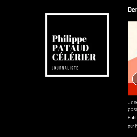
Der
Réchauffement planétaire
Canada
Recensions
Publié dans
,
Philippe PATAUD CÉLÉRIER
par
Jos
poss
Publ
par