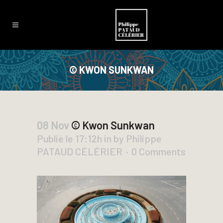
© KWON SUNKWAN
08 Nov
© Kwon Sunkwan
Publié le 17:12h
in
by
Philippe
PATAUD CÉLÉRIER
0 Comments