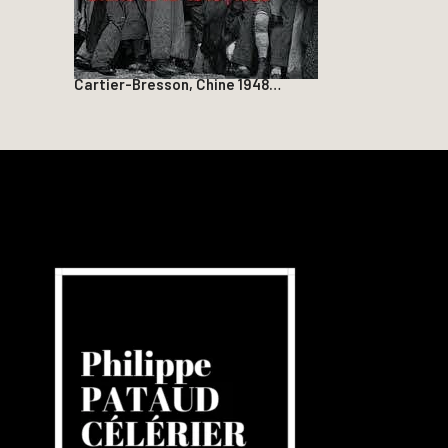
Cartier-Bresson, Chine 1948…