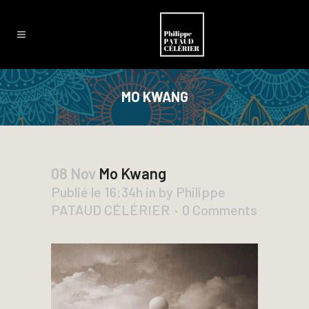
MO KWANG
08 Nov
Mo Kwang
Publié le 16:34h
in
by
Philippe
PATAUD CÉLÉRIER
0 Comments