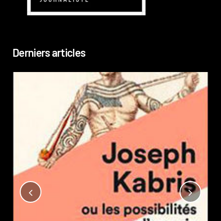
Derniers articles
Not
?
Pub