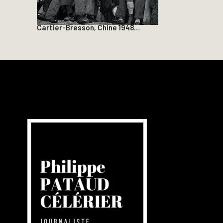
Cartier-Bresson, Chine 1948…