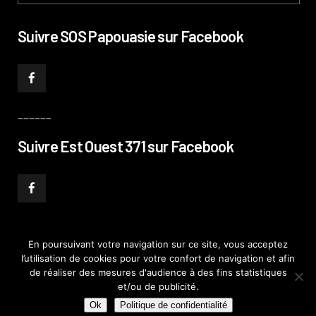
Suivre SOS Papouasie sur Facebook
______
Suivre Est Ouest 371 sur Facebook
En poursuivant votre navigation sur ce site, vous acceptez
l’utilisation de cookies pour votre confort de navigation et afin
© PHILIPPE PATAUD CÉLÉRIER 2019
–
MENTIONS LÉGALES
–
POLITIQUE DE
de réaliser des mesures d'audience à des fins statistiques
CONFIDENTIALITÉ
–
PLAN DE SITE
et/ou de publicité.
Ok
Politique de confidentialité