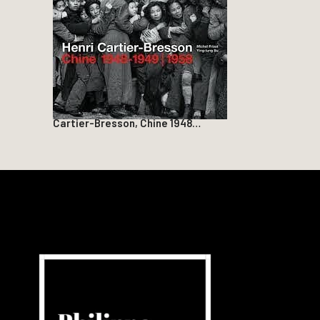
Cartier-Bresson, Chine 1948…