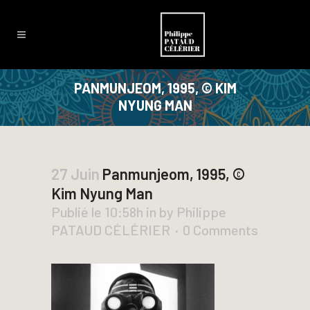
PANMUNJEOM, 1995, © KIM
NYUNG MAN
27 Juin
Panmunjeom, 1995, ©
Kim Nyung Man
Publié le 10:58h
in
by
Philippe
PATAUD CÉLÉRIER
0 Comments