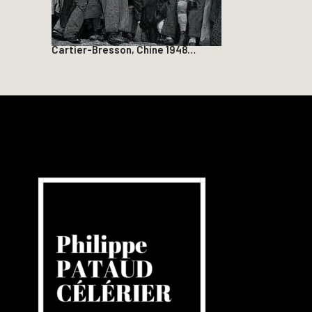
Cartier-Bresson, Chine 1948…