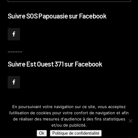
Suivre SOS Papouasie sur Facebook
______
Suivre Est Ouest 371 sur Facebook
En poursuivant votre navigation sur ce site, vous acceptez
l’utilisation de cookies pour votre confort de navigation et afin
© PHILIPPE PATAUD CÉLÉRIER 2019
–
MENTIONS LÉGALES
–
POLITIQUE DE
de réaliser des mesures d'audience à des fins statistiques
CONFIDENTIALITÉ
–
PLAN DE SITE
et/ou de publicité.
Ok
Politique de confidentialité