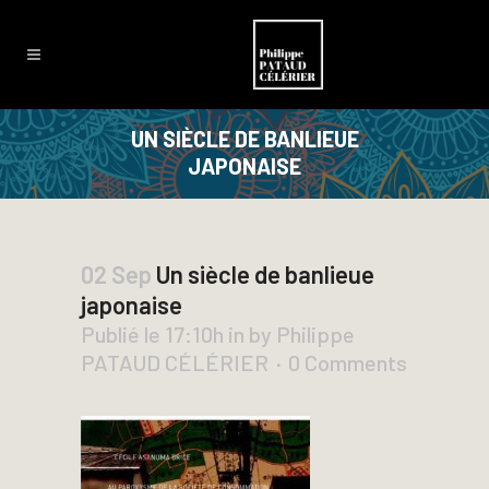
UN SIÈCLE DE BANLIEUE
JAPONAISE
02 Sep
Un siècle de banlieue
japonaise
Publié le 17:10h
in
by
Philippe
PATAUD CÉLÉRIER
0 Comments