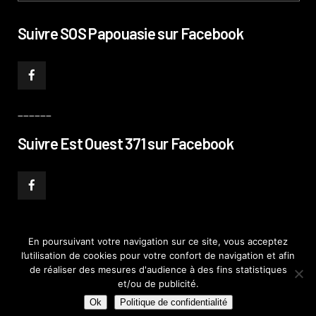
Suivre SOS Papouasie sur Facebook
______
Suivre Est Ouest 371 sur Facebook
En poursuivant votre navigation sur ce site, vous acceptez
l’utilisation de cookies pour votre confort de navigation et afin
© PHILIPPE PATAUD CÉLÉRIER 2019
–
MENTIONS LÉGALES
–
POLITIQUE DE
de réaliser des mesures d'audience à des fins statistiques
CONFIDENTIALITÉ
–
PLAN DE SITE
et/ou de publicité.
Ok
Politique de confidentialité