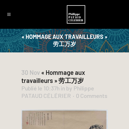
« HOMMAGE AUX TRAVAILLEURS »
劳工万岁
30 Nov
« Hommage aux
travailleurs » 劳工万岁
Publié le 10:37h
in
by
Philippe
PATAUD CÉLÉRIER
0 Comments