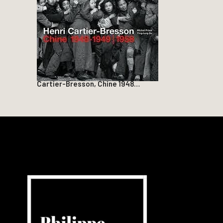
Cartier-Bresson, Chine 1948…