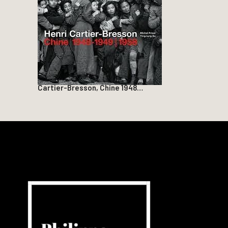
Cartier-Bresson, Chine 1948…