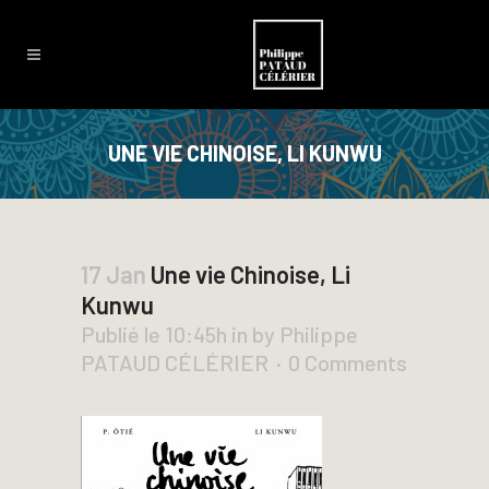
UNE VIE CHINOISE, LI KUNWU
17 Jan
Une vie Chinoise, Li
Kunwu
Publié le 10:45h
in
by
Philippe
PATAUD CÉLÉRIER
0 Comments