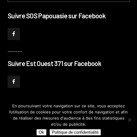
Suivre SOS Papouasie sur Facebook
______
Suivre Est Ouest 371 sur Facebook
En poursuivant votre navigation sur ce site, vous acceptez
l’utilisation de cookies pour votre confort de navigation et afin
© PHILIPPE PATAUD CÉLÉRIER 2019
–
MENTIONS LÉGALES
–
POLITIQUE DE
de réaliser des mesures d'audience à des fins statistiques
CONFIDENTIALITÉ
–
PLAN DE SITE
et/ou de publicité.
Ok
Politique de confidentialité