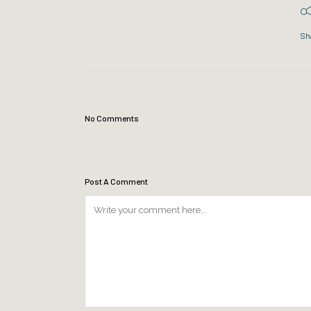
Sh
No Comments
Post A Comment