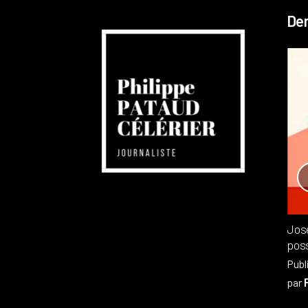
Der
Réchauffement planétaire
Canada
Recensions
Publié dans
,
Philippe PATAUD CÉLÉRIER
par
Jos
poss
Publ
par