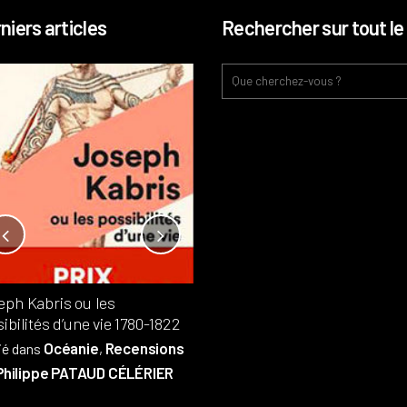
niers articles
Rechercher sur tout le 
Notre-Dame, l’île de la cité, sur
l’autel de la rentabilité ?
Analyses
France
Publié dans
,
,
Patrimoine
par
eph Kabris ou les
Philippe PATAUD CÉLÉRIER
ibilités d’une vie 1780-1822
Océanie
Recensions
ié dans
,
Philippe PATAUD CÉLÉRIER