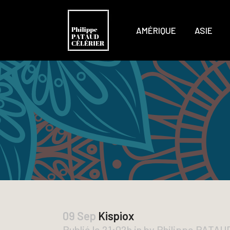
AMÉRIQUE
ASIE
09 Sep
Kispiox
Publié le 21:02h
in
by
Philippe PATA