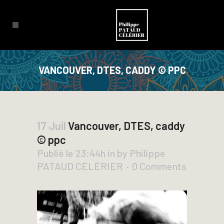
VANCOUVER, DTES, CADDY © PPC
17 Juil
Vancouver, DTES, caddy
© ppc
Publié le 23:44h
in
by
Philippe
PATAUD CÉLÉRIER
0 Comments