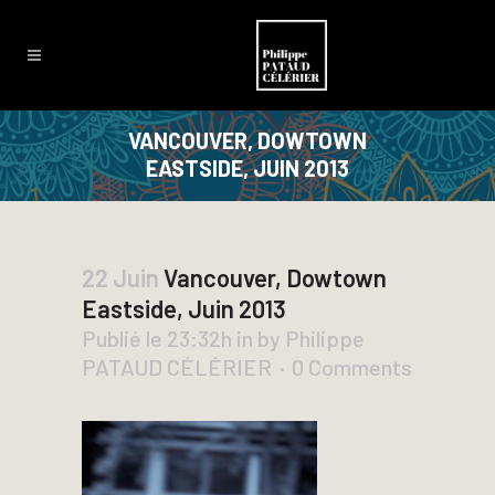
VANCOUVER, DOWTOWN
EASTSIDE, JUIN 2013
22 Juin
Vancouver, Dowtown
Eastside, Juin 2013
Publié le 23:32h
in
by
Philippe
PATAUD CÉLÉRIER
0 Comments