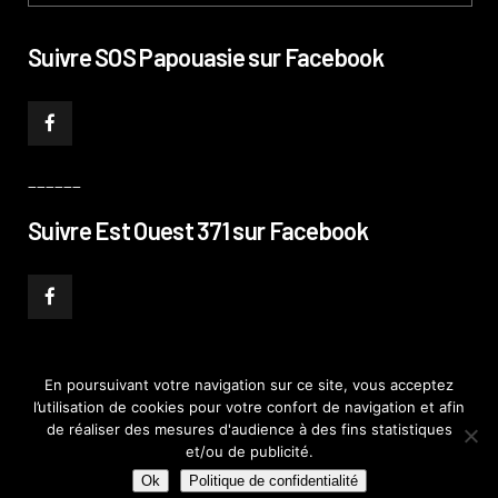
Suivre SOS Papouasie sur Facebook
______
Suivre Est Ouest 371 sur Facebook
En poursuivant votre navigation sur ce site, vous acceptez
l’utilisation de cookies pour votre confort de navigation et afin
© PHILIPPE PATAUD CÉLÉRIER 2019
–
MENTIONS LÉGALES
–
POLITIQUE DE
de réaliser des mesures d'audience à des fins statistiques
CONFIDENTIALITÉ
–
PLAN DE SITE
et/ou de publicité.
Ok
Politique de confidentialité