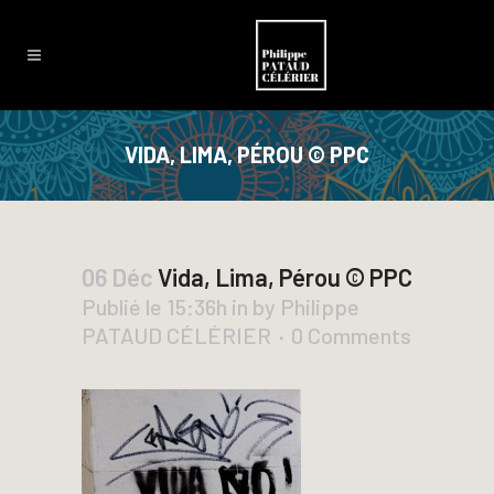
VIDA, LIMA, PÉROU © PPC
06 Déc
Vida, Lima, Pérou © PPC
Publié le 15:36h
in
by
Philippe
PATAUD CÉLÉRIER
0 Comments