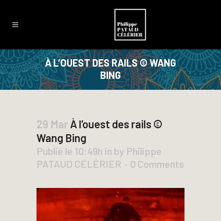
À L’OUEST DES RAILS © WANG
BING
29 Mar
À l’ouest des rails ©
Wang Bing
Publié le 10:49h
in
by
Philippe
PATAUD CÉLÉRIER
0 Comments