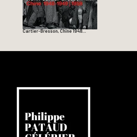
Cartier-Bresson, Chine 1948…