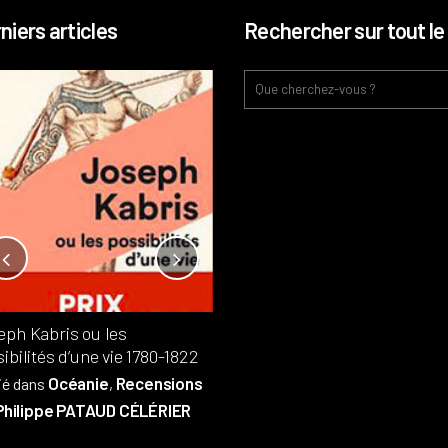
niers articles
Rechercher sur tout le 
Notre-Dame, l’île de la cité, sur
l’autel de la rentabilité ?
Analyses
France
Publié dans
,
,
Patrimoine
par
eph Kabris ou les
Philippe PATAUD CÉLÉRIER
ibilités d’une vie 1780-1822
Océanie
Recensions
ié dans
,
Philippe PATAUD CÉLÉRIER