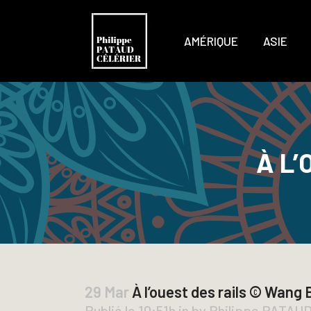
AMÉRIQUE
ASIE
À L
29 Mar
À l’ouest des rails © Wang 
Publié le 10:51h
in
by
Philippe PATAU