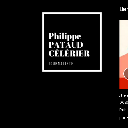
Der
Réchauffement planétaire
Canada
Recensions
Publié dans
,
Philippe PATAUD CÉLÉRIER
par
Jos
poss
Publ
par