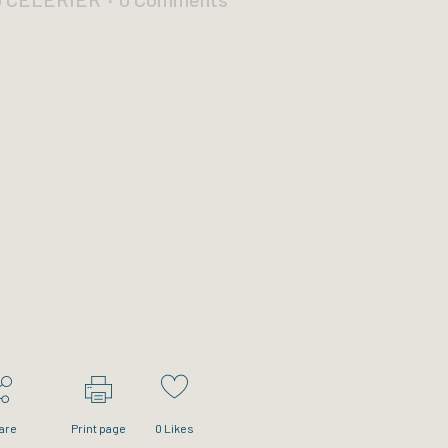
are
Print page
0
Likes