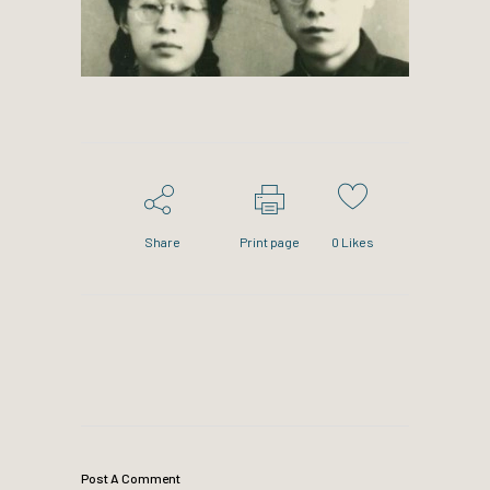
Share
Print page
0
Likes
Post A Comment