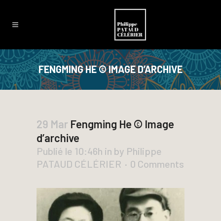
FENGMING HE © IMAGE D’ARCHIVE
29 Mar
Fengming He © Image
d’archive
Publié le 10:46h
in
by
Philippe
PATAUD CÉLÉRIER
0 Comments