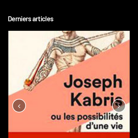
Derniers articles
Not
?
Pub
Phi