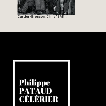
Cartier-Bresson, Chine 1948…