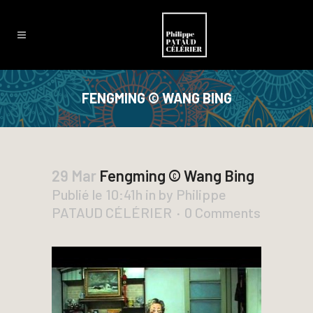
FENGMING © WANG BING
29 Mar
Fengming © Wang Bing
Publié le 10:41h
in
by
Philippe
PATAUD CÉLÉRIER
0 Comments