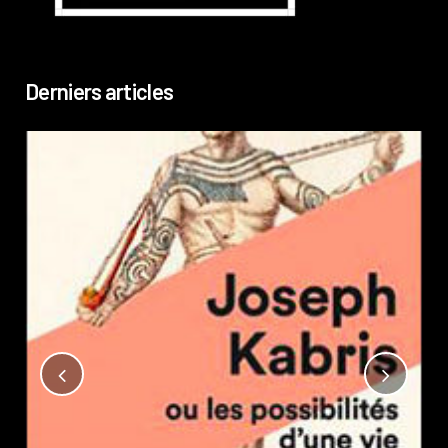
Derniers articles
Not
?
Pub