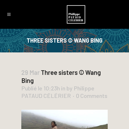
THREE SISTERS © WANG BING
29 Mar
Three sisters © Wang
Bing
Publié le 10:23h
in
by
Philippe
PATAUD CÉLÉRIER
0 Comments