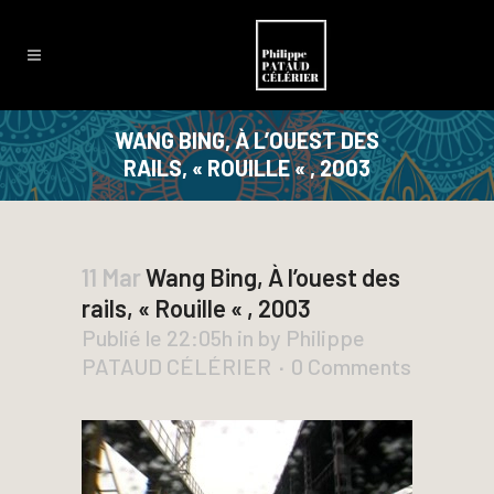
WANG BING, À L’OUEST DES
RAILS, « ROUILLE « , 2003
11 Mar
Wang Bing, À l’ouest des
rails, « Rouille « , 2003
Publié le 22:05h
in
by
Philippe
PATAUD CÉLÉRIER
0 Comments