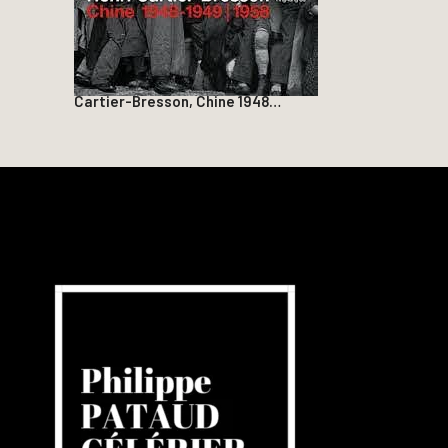
Cartier-Bresson, Chine 1948…