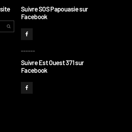
site
Suivre SOS Papouasie sur
Facebook
______
Suivre Est Ouest 371 sur
Les Acadiens du Nouveau-
Facebook
Li Kunwu, la sève non la l
Brunswick ou l’incessant combat
Est-Ouest 371, 2018.
d’un peuple pour son identité
Chine
Dessins
Canada
Etats-Unis
Publié dans
,
,
Publié dans
,
,
Est-Ouest 371
Exposition
France
Histoire
Reportages
,
,
,
,
Philippe PATAUD CÉLÉ
Société
par
par
Philippe PATAUD CÉLÉRIER