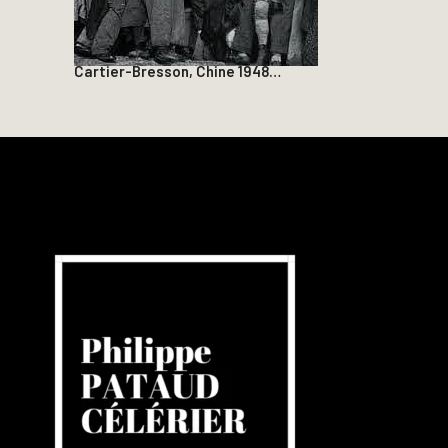
Cartier-Bresson, Chine 1948…