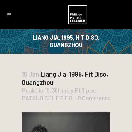
LIANG JIA, 1995, HIT DISO,
GUANGZHOU
16 Jan
Liang Jia, 1995, Hit Diso,
Guangzhou
Publié le 15:36h
in
by
Philippe
PATAUD CÉLÉRIER
0 Comments