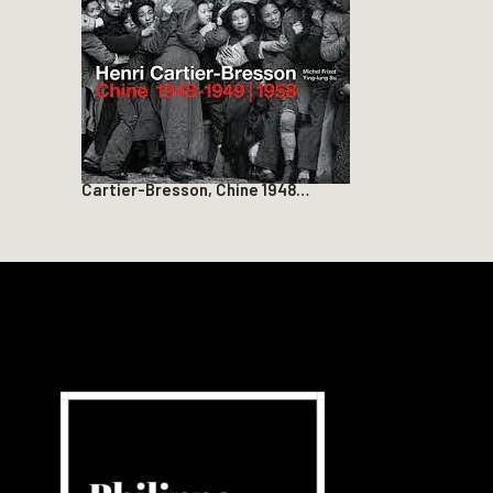
Cartier-Bresson, Chine 1948…