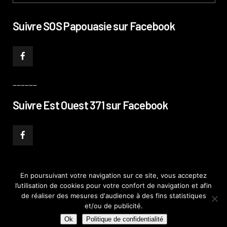
Suivre SOS Papouasie sur Facebook
______
Suivre Est Ouest 371 sur Facebook
En poursuivant votre navigation sur ce site, vous acceptez
l’utilisation de cookies pour votre confort de navigation et afin
© PHILIPPE PATAUD CÉLÉRIER 2019
–
MENTIONS LÉGALES
–
POLITIQUE DE
de réaliser des mesures d'audience à des fins statistiques
CONFIDENTIALITÉ
–
PLAN DE SITE
et/ou de publicité.
Ok
Politique de confidentialité