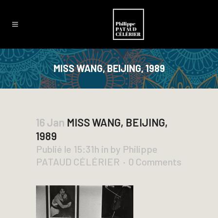
MISS WANG, BEIJING, 1989
16 Jan
MISS WANG, BEIJING,
1989
Publié le 15:31h
in
by
Philippe
PATAUD CÉLÉRIER
0 Comments