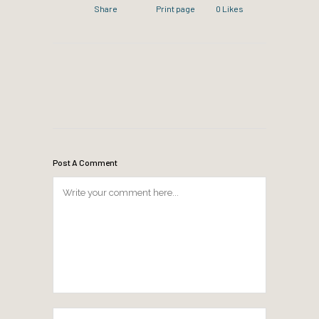
Share
Print page
0
Likes
Post A Comment