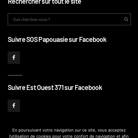
Rechercher sur tout le site
Suivre SOS Papouasie sur Facebook
______
Suivre Est Ouest 371 sur Facebook
En poursuivant votre navigation sur ce site, vous acceptez
l’utilisation de cookies pour votre confort de navigation et afin
© PHILIPPE PATAUD CÉLÉRIER 2019
–
MENTIONS LÉGALES
–
POLITIQUE DE