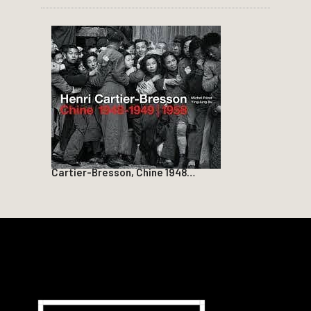
Cartier-Bresson, Chine 1948…