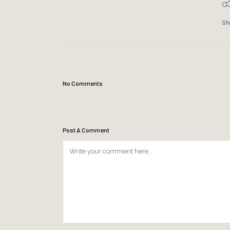
Sh
No Comments
Post A Comment