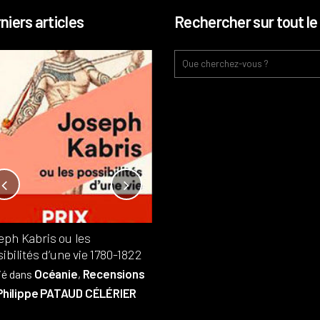
niers articles
Rechercher sur tout le 
Notre-Dame, l’île de la cité, sur
l’autel de la rentabilité ?
Analyses
France
Publié dans
,
,
Patrimoine
par
eph Kabris ou les
Philippe PATAUD CÉLÉRIER
ibilités d’une vie 1780-1822
Océanie
Recensions
ié dans
,
Philippe PATAUD CÉLÉRIER