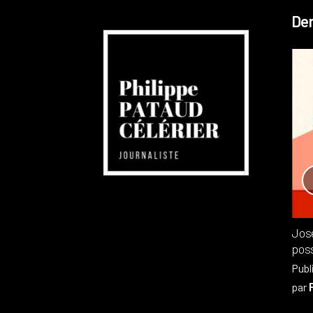
Der
Réchauffement planétaire
Canada
Recensions
Publié dans
,
Philippe PATAUD CÉLÉRIER
par
Jos
poss
Publ
par