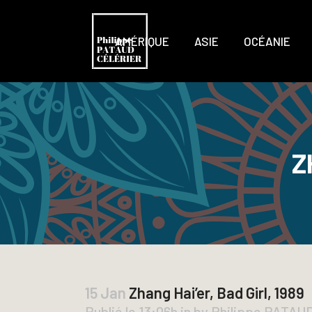
AMÉRIQUE
ASIE
OCÉANIE
Z
15 Jan
Zhang Hai’er, Bad Girl, 1989
Publié le 13:06h
in
by
Philippe PATAU