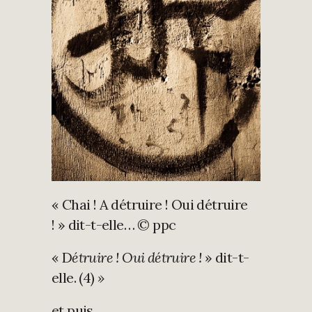
« Chai ! A détruire ! Oui détruire
! » dit-t-elle… © ppc
« D
étruire ! Oui détruire !
» dit-t-
elle. (4)
»
et puis….