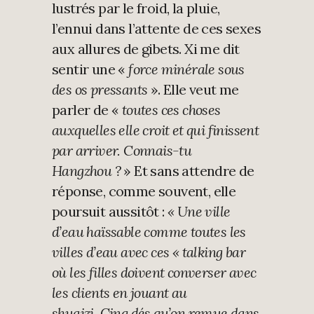
lustrés par le froid, la pluie,
l’ennui dans l’attente de ces sexes
aux allures de gibets. Xi me dit
sentir une «
force minérale sous
des os pressants
». Elle veut me
parler de «
toutes ces choses
auxquelles elle croit et qui finissent
par arriver.
Connais-tu
Hangzhou ?
» Et sans attendre de
réponse, comme souvent, elle
poursuit aussitôt :
« Une ville
d’eau haïssable comme toutes les
villes d’eau avec ces « talking bar
où les filles doivent converser avec
les clients en jouant au
shuaizi. Cinq dés qu’on remue dans