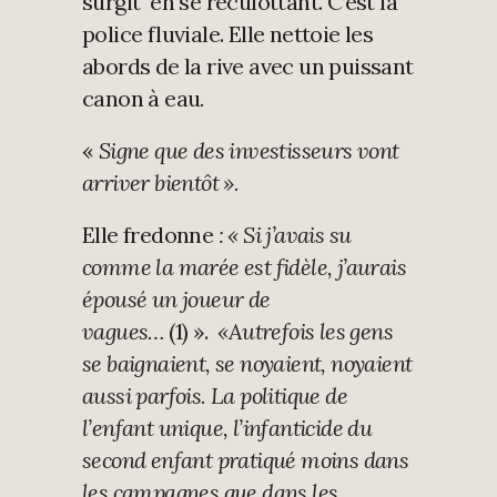
surgit en se reculottant. C’est la
police fluviale. Elle nettoie les
abords de la rive avec un puissant
canon à eau
.
«
Signe que des investisseurs vont
arriver bientôt ».
Elle fredonne
: « Si j’avais su
comme la marée est fidèle, j’aurais
épousé un joueur de
vagues…
(1) ».
«Autrefois les gens
se baignaient, se noyaient, noyaient
aussi parfois. La politique de
l’enfant unique, l’infanticide du
second enfant pratiqué moins dans
les campagnes que dans les