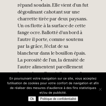
répand soudain. Elle vient d’un fut
dégoulinant cahotant sur une
charrette tirée par deux paysans.
Un os flotte à la surface de cette
fange ocre. Ballotté d’un bord à
l’autre il porte, comme soutenu
par la grâce, l’éclat de sa
blancheur dans le bouillon épais.
La porosité de l’un, la densité de
l’autre alimentent pareillement
les cochons. Et puis l’os, tout d’un
En poursuivant votre navigation sur ce site, vous acceptez
coup, s’est dressé. Un clapotis, les
l’utilisation de cookies pour votre confort de navigation et afin
roues ont filé dans un trou. L’os a
de réaliser des mesures d'audience à des fins statistiques
et/ou de publicité.
capoté, coulé d’un trait. La masse
Ok
Politique de confidentialité
a tout englouti, gobé, tout