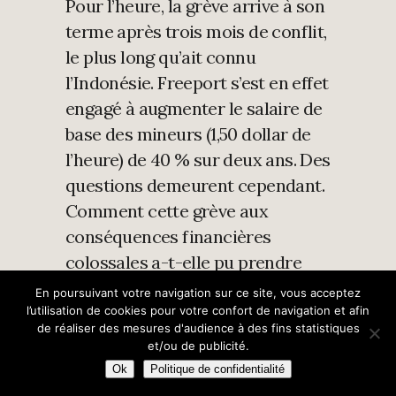
Pour l’heure, la grève arrive à son
terme après trois mois de conflit,
le plus long qu’ait connu
l’Indonésie. Freeport s’est en effet
engagé à augmenter le salaire de
base des mineurs (1,50 dollar de
l’heure) de 40 % sur deux ans. Des
questions demeurent cependant.
Comment cette grève aux
conséquences financières
colossales a-t-elle pu prendre
dans une région où les droits
En poursuivant votre navigation sur ce site, vous acceptez
humains – ne parlons pas des
l’utilisation de cookies pour votre confort de navigation et afin
de réaliser des mesures d'audience à des fins statistiques
droits syndicaux – sont
et/ou de publicité.
systématiquement bafoués par
Ok
Politique de confidentialité
des policiers et militaires