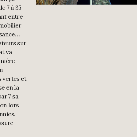
de 7 à 35
ant entre
mmobilier
ssance…
ateurs sur
at va
anière
en
 vertes et
se en la
par 7 sa
on lors
nnies.
assure