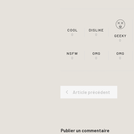
COOL
DISLIKE
0
0
GEEKY
0
NSFW
OMG
OMG
0
0
0
Article précédent
Publier un commentaire