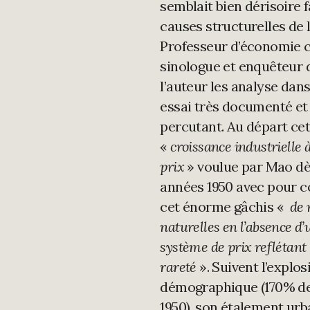
semblait bien dérisoire 
causes structurelles de l
Professeur d’économie c
sinologue et enquêteur d
l’auteur les analyse dan
essai très documenté et
percutant. Au départ cet
«
croissance industrielle à
prix
» voulue par Mao dè
années 1950 avec pour c
cet énorme gâchis «
de 
naturelles en l’absence d’
système de prix reflétant
rareté
». Suivent l’explos
démographique (170% d
1950), son étalement urba