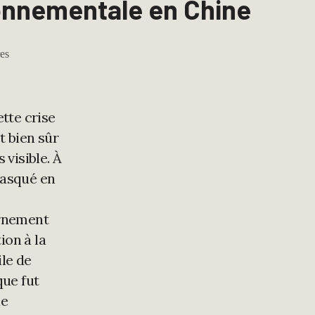
ronnementale en Chine
es
tte crise
et bien sûr
s visible. À
asqué en
ernement
ion à la
le de
que fut
le