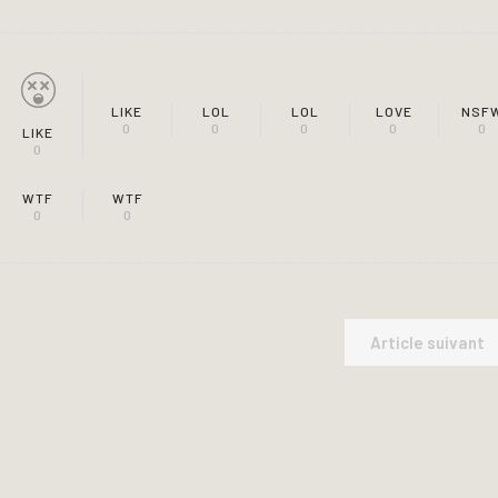
LIKE
LOL
LOL
LOVE
NSF
0
0
0
0
0
LIKE
0
WTF
WTF
0
0
Article suivant