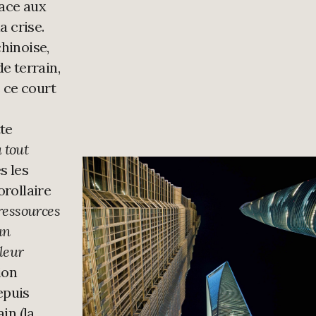
face aux
a crise.
hinoise,
e terrain,
s ce court
te
 tout
s les
orollaire
ressources
un
 leur
ion
epuis
in (la