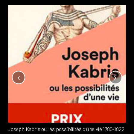
Not
?
Pub
Phi
Joseph Kabris ou les possibilités d’une vie 1780-1822