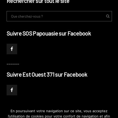
Rechercher sur tout le site
Suivre SOS Papouasie sur Facebook
______
Suivre Est Ouest 371 sur Facebook
En poursuivant votre navigation sur ce site, vous acceptez
l’utilisation de cookies pour votre confort de navigation et afin
© PHILIPPE PATAUD CÉLÉRIER 2019
–
MENTIONS LÉGALES
–
POLITIQUE DE