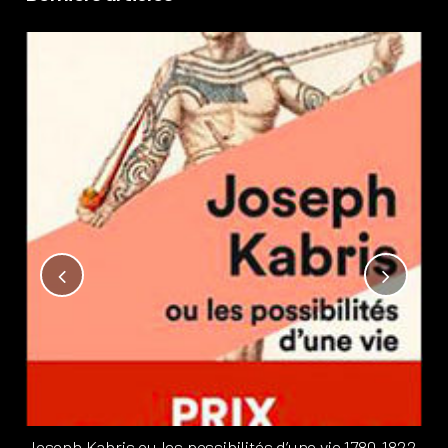
Not
?
Pub
Phi
Joseph Kabris ou les possibilités d’une vie 1780-1822