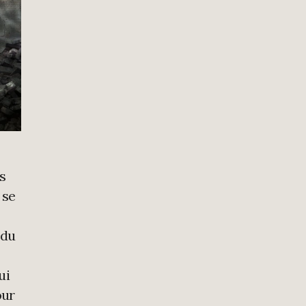
ts
 se
 du
ui
our