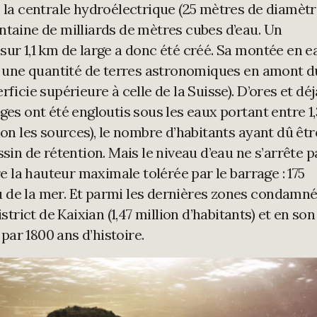
e la centrale hydroélectrique (25 mètres de diamèt
ntaine de milliards de mètres cubes d’eau. Un
sur 1,1 km de large a donc été créé. Sa montée en e
une quantité de terres astronomiques en amont d
ficie supérieure à celle de la Suisse). D’ores et déj
ges ont été engloutis sous les eaux portant entre 1,
lon les sources), le nombre d’habitants ayant dû êtr
ssin de rétention. Mais le niveau d’eau ne s’arrête p
re la hauteur maximale tolérée par le barrage : 175
 de la mer. Et parmi les dernières zones condamn
istrict de Kaixian (1,47 million d’habitants) et en son
 par 1800 ans d’histoire.