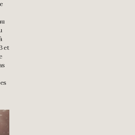
re
au
u
à
3 et
e
as
ées