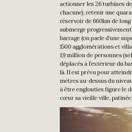
actionner les 26 turbines d
chacune), retenir une quara
réservoir de 660km de long 
submerge progressivement 
barrage (on parle d’une super
1500 agglomérations et villa
1,9 million de personnes (se
déplacés à l’extérieur du ba
là. Il est prévu pour atteind
mètres au-dessus du niveau
à être englouties figure le d
cœur sa vieille ville, patinée