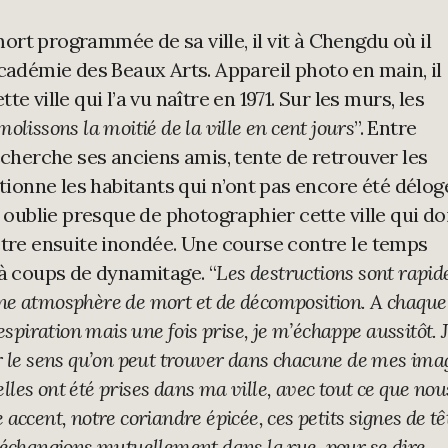
rt programmée de sa ville, il vit à Chengdu où il
Académie des Beaux Arts. Appareil photo en main, il
e ville qui l’a vu naître en 1971. Sur les murs, les
olissons la moitié de la ville en cent jours
”. Entre
echerche ses anciens amis, tente de retrouver les
stionne les habitants qui n’ont pas encore été délog
n oublie presque de photographier cette ville qui do
être ensuite inondée. Une course contre le temps
 à coups de dynamitage. “
Les destructions sont rapid
 une atmosphère de mort et de décomposition. A chaque
spiration mais une fois prise, je m’échappe aussitôt. 
 le sens qu’on peut trouver dans chacune de mes ima
elles ont été prises dans ma ville, avec tout ce que nou
ccent, notre coriandre épicée, ces petits signes de tê
échangions mutuellement dans la rue, pour se dire