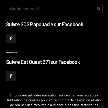
Suivre SOS Papouasie sur Facebook
______
Suivre Est Ouest 371 sur Facebook
En poursuivant votre navigation sur ce site, vous acceptez
l’utilisation de cookies pour votre confort de navigation et afin
© PHILIPPE PATAUD CÉLÉRIER 2019
–
MENTIONS LÉGALES
–
POLITIQUE DE
de réaliser des mesures d'audience à des fins statistiques
CONFIDENTIALITÉ
–
PLAN DE SITE