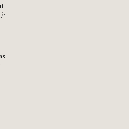
ui
 je
pas
e