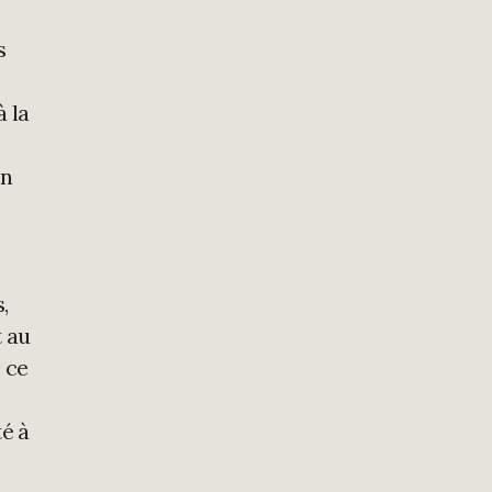
s
à la
en
,
t au
e ce
é à