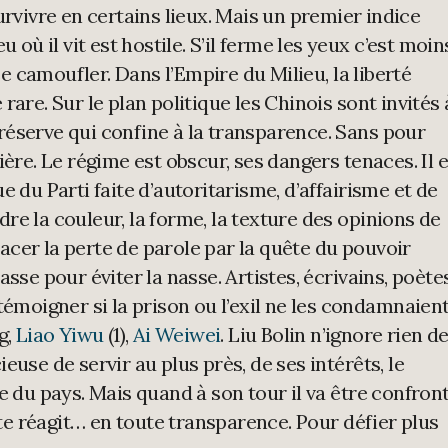
urvivre en certains lieux. Mais un premier indice
u où il vit est hostile. S’il ferme les yeux c’est moin
 camoufler. Dans l’Empire du Milieu, la liberté
rare. Sur le plan politique les Chinois sont invités 
éserve qui confine à la transparence. Sans pour
ière. Le régime est obscur, ses dangers tenaces. Il 
e du Parti faite d’autoritarisme, d’affairisme et de
re la couleur, la forme, la texture des opinions de
cer la perte de parole par la quête du pouvoir
sse pour éviter la nasse. Artistes, écrivains, poètes
témoigner si la prison ou l’exil ne les condamnaien
ng,
Liao Yiwu
(1),
Ai Weiwei
. Liu Bolin n’ignore rien d
euse de servir au plus près, de ses intérêts, le
u pays. Mais quand à son tour il va être confront
iste réagit… en toute transparence. Pour défier plus