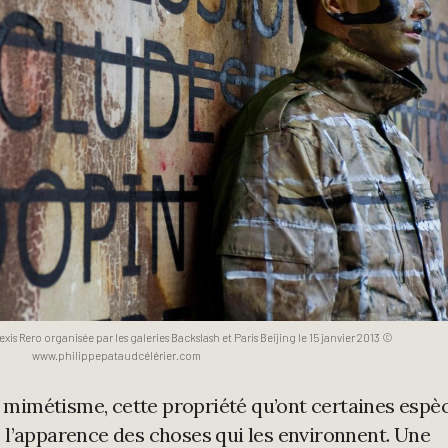
xis Rero organisée par les galeries Backslash et Paris Beijing le 15 janvier 2013 ©
www.philippepataudcélérier.com
ar mimétisme, cette propriété qu’ont certaines espè
 l’apparence des choses qui les environnent. Une