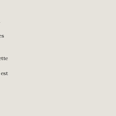
a
es
ette
 est