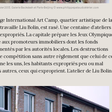
nvier 2013. Galerie Backslash et Paris-Beijing © www.philippepataudcélérier.com
lage International Art Camp, quartier artistique de l
travaille Liu Bolin, est rasé. Une centaine d’ateliers
s expropriés. La capitale prépare les Jeux Olympiqu
vré aux promoteurs immobiliers dont les fonds
mentés par les autorités locales. Les destructions
e compétition sans autre règlement que celui de c
ine les uns, les habitants expropriés peu ou mal
autres, ceux qui exproprient. L’atelier de Liu Bolin