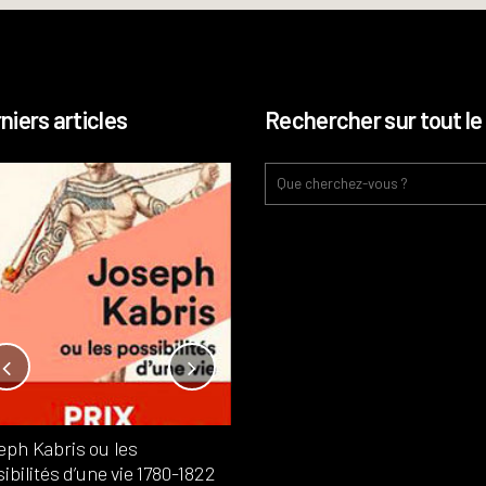
niers articles
Rechercher sur tout le 
Notre-Dame, l’île de la cité, sur
l’autel de la rentabilité ?
Analyses
France
Publié dans
,
,
Patrimoine
par
eph Kabris ou les
Philippe PATAUD CÉLÉRIER
ibilités d’une vie 1780-1822