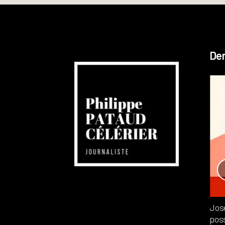
Der
Réchauffement planétaire
Canada
Recensions
Publié dans
,
Philippe PATAUD CÉLÉRIER
par
Jos
poss