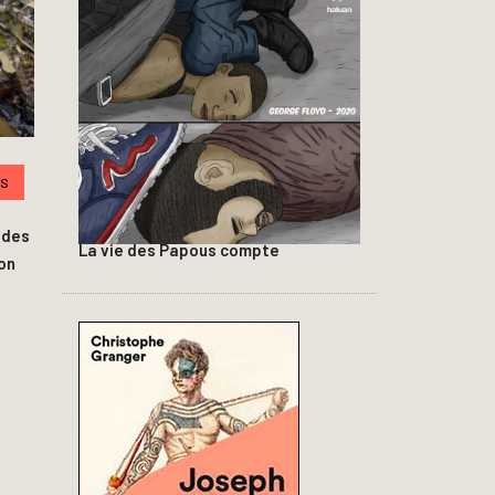
TS
 des
La vie des Papous compte
on